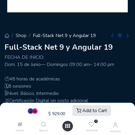
Shop
Full-Stack Net 9 y Angular 19
Full-Stack Net 9 y Angular 19
FECHA DE INICIO:
Dom. 15 de Junio— Domingos 09:00 am– 14:00 pm
🕑48 horas de académicas
🗓️8 sesiones
🎚️Nivel: Básico, Intermedio
🥇Certificación Digital sin costo adicional
Price:
Add to Cart
$
929.00
$
929.00
0
Home
Search
Wishlist
Account
Add to Cart