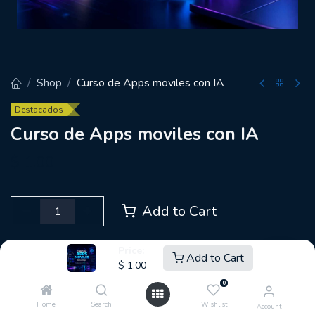
Shop
Curso de Apps moviles con IA
Destacados
Curso de Apps moviles con IA
$
1.00
Add to Cart
Agregar a la lista de deseos
Price:
Add to Cart
$
1.00
0
Share :
Home
Search
Wishlist
Account
Terms and Conditions :