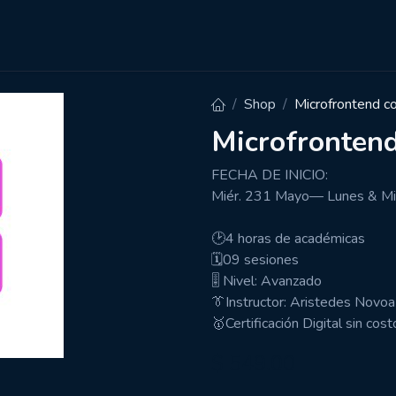
Cursos
Carreras
Empresas
Shop
Microfrontend c
Microfronten
FECHA DE INICIO:
Miér. 231 Mayo— Lunes & Mi
🕑4 horas de académicas
🗓️09 sesiones
🎚️ Nivel: Avanzado
👔Instructor: Aristedes Novoa
🥇Certificación Digital sin cost
$
549.00