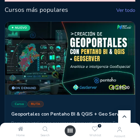
Cursos más populares
Ver todo
✦ NUEVO
$
199.00
ON DEMAND
Curso
RUTA
Geoportales con Pentaho BI & QGIS + Geo Server
Domina la inteligencia geoespacial corporativa: integra Pentaho,
0
QGIS y GeoServer para construir portales de datos con mapas
interactivos, dashboards dinámicos y análisis territorial
Home
Search
Wishlist
Account