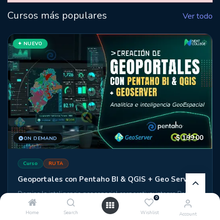
Cursos más populares
Ver todo
✦ NUEVO
$
199.00
ON DEMAND
Curso
RUTA
Geoportales con Pentaho BI & QGIS + Geo Server
Domina la inteligencia geoespacial corporativa: integra Pentaho,
0
QGIS y GeoServer para construir portales de datos con mapas
interactivos, dashboards dinámicos y análisis territorial
Home
Search
Wishlist
Account