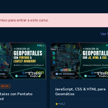
miso para entrar a este curso.
Ver 
$
199.00
$
699.
AND
ON DEMAND
RUTA
JavaScript, CSS & HTML para
tales con Pentaho
Geomátios
ed
—
2