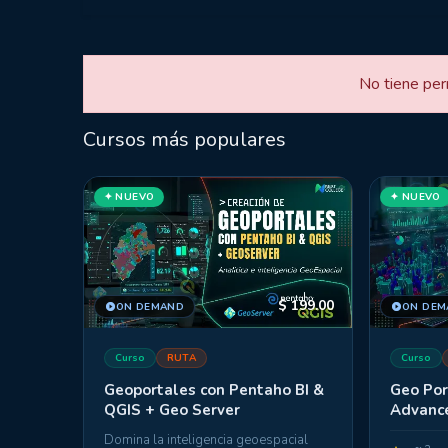
No tiene per
Cursos más populares
✦ NUEVO
✦ NUEVO
$
199.00
ON DEMAND
ON DEM
Curso
RUTA
Curso
Geoportales con Pentaho BI &
Geo Por
QGIS + Geo Server
Advanc
Domina la inteligencia geoespacial