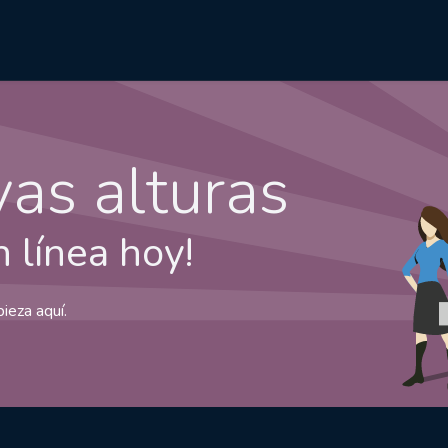
Cursos
Carreras
Empresas
as alturas
 línea hoy!
ieza aquí.