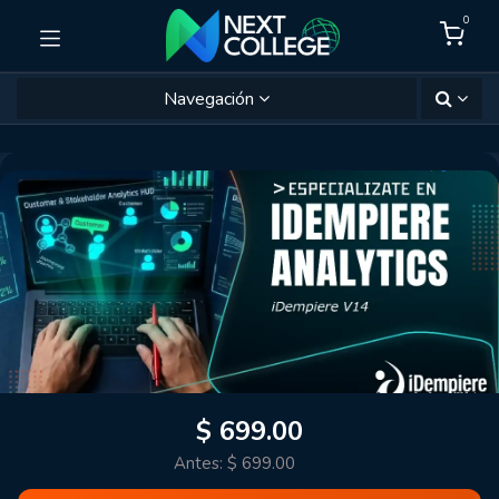
0
Navegación
$
699.00
Antes:
$
699.00