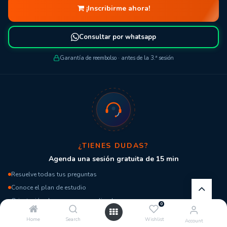
¡Inscribirme ahora!
Consultar por whatsapp
Garantía de reembolso · antes de la 3.ª sesión
¿TIENES DUDAS?
Agenda una sesión gratuita de 15 min
Resuelve todas tus preguntas
Conoce el plan de estudio
Orientación de carrera personalizada
0
Home
Search
Wishlist
Account
Agendar reunión gratis