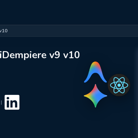
Cursos
Carreras
Empresas
v10
 iDempiere v9 v10
|