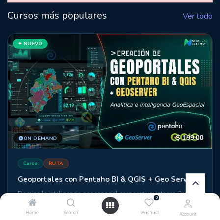
Cursos más populares
Ver todo
✦ NUEVO
$
199.00
ON DEMAND
Curso
RUTA
Geoportales con Pentaho BI & QGIS + Geo Server
Domina la inteligencia geoespacial corporativa: integra Pentaho,
0
QGIS y GeoServer para construir portales de datos con mapas
interactivos, dashboards dinámicos y análisis territorial
Home
Search
Wishlist
Account