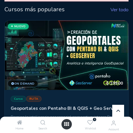
Cursos más populares
Ver todo
✦ NUEVO
$
199.00
ON DEMAND
Curso
RUTA
Geoportales con Pentaho BI & QGIS + Geo Server
Domina la inteligencia geoespacial corporativa: integra Pentaho,
0
QGIS y GeoServer para construir portales de datos con mapas
interactivos, dashboards dinámicos y análisis territorial
Home
Search
Wishlist
Account