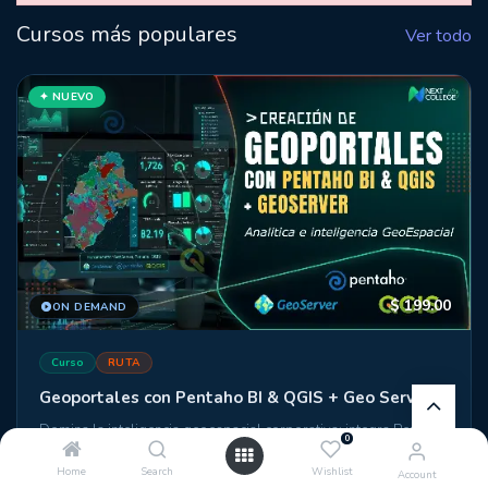
Cursos más populares
Ver todo
✦ NUEVO
$
199.00
ON DEMAND
Curso
RUTA
Geoportales con Pentaho BI & QGIS + Geo Server
Domina la inteligencia geoespacial corporativa: integra Pentaho,
0
QGIS y GeoServer para construir portales de datos con mapas
interactivos, dashboards dinámicos y análisis territorial
Home
Search
Wishlist
Account